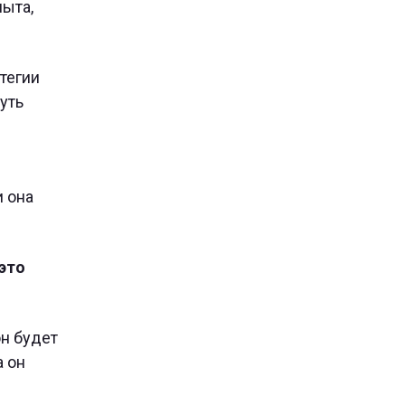
пыта,
атегии
путь
и она
это
он будет
а он