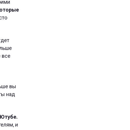
оими
которые
сто
удет
ольше
е все
льше вы
ты над
 Ютубе.
елям, и