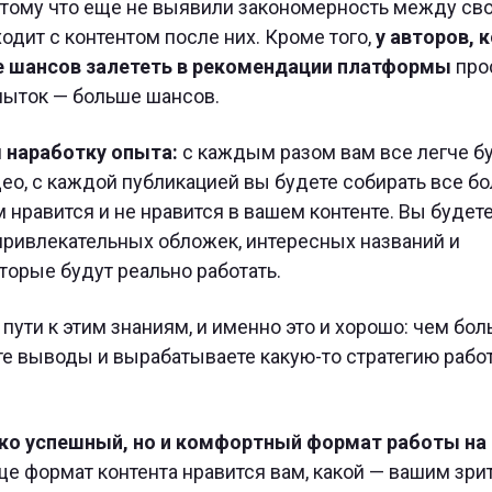
потому что еще не выявили закономерность между св
одит с контентом после них. Кроме того,
у авторов, 
ше шансов залететь в рекомендации платформы
про
пыток — больше шансов.
и
наработку опыта:
с каждым разом вам все легче б
део, с каждой публикацией вы будете собирать все б
м нравится и не нравится в вашем контенте. Вы будет
привлекательных обложек, интересных названий и
орые будут реально работать.
пути к этим знаниям, и именно это и хорошо: чем бо
те выводы и вырабатываете какую-то стратегию рабо
ко успешный, но и комфортный формат работы на
е формат контента нравится вам, какой — вашим зрит