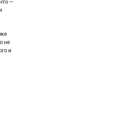
что —
я
кже
о не
ого и