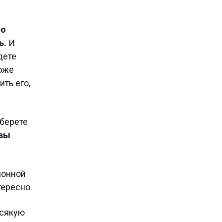
ро
ь.
И
дете
роже
ть его,
ыберете
вы
ионной
тересно.
всякую