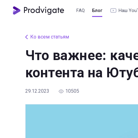
FAQ
Блог
Наш You
Ко всем статьям
Что важнее: кач
контента на Юту
29.12.2023
10505