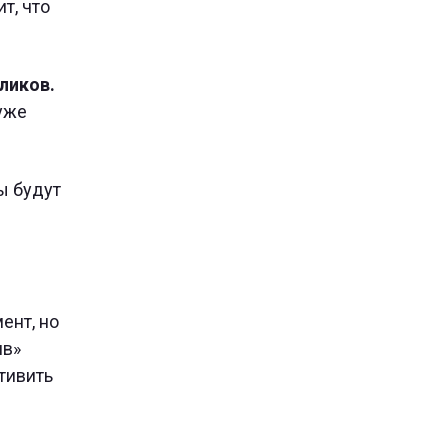
т, что
ликов.
 уже
ы будут
ент, но
ив»
тивить