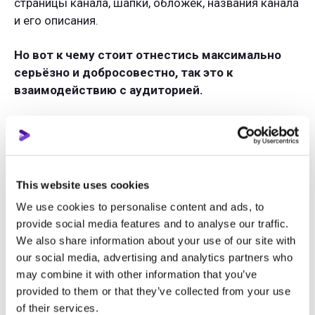
страницы канала, шапки, обложек, названия канала
и его описания.
Но вот к чему стоит отнестись максимально
серьёзно и добросовестно, так это к
взаимодействию с аудиторией.
Далее поговорим подробнее как раз об этом.
Связанный контент
This website uses cookies
Да, на связь контента влияют и очевидные вещи,
We use cookies to personalise content and ads, to
про которые вы уже давно знаете: ваше лицо в
provide social media features and to analyse our traffic.
кадре, общая тема канала, оформление в одной
We also share information about your use of our site with
стилистике и определённая атмосфера в целом. Но
our social media, advertising and analytics partners who
есть и нюансы.
may combine it with other information that you’ve
provided to them or that they’ve collected from your use
Прекрасный способ связать контент — это
of their services.