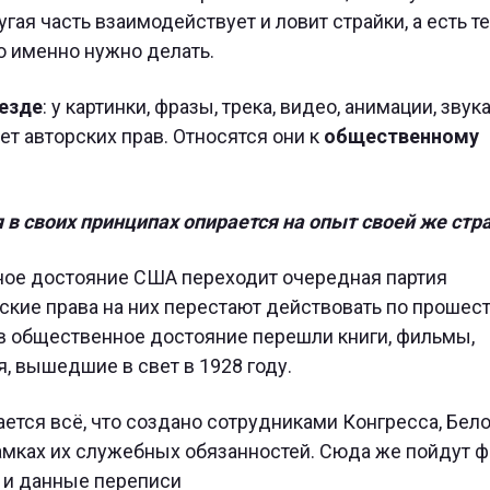
гая часть взаимодействует и ловит страйки, а есть те
то именно нужно делать.
везде
: у картинки, фразы, трека, видео, анимации, звука
ет авторских прав. Относятся они к
общественному
 в своих принципах опирается на опыт своей же стр
ное достояние США переходит очередная партия
рские права на них перестают действовать по прошес
 в общественное достояние перешли книги, фильмы,
, вышедшие в свет в 1928 году.
ся всё, что создано сотрудниками Конгресса, Бело
амках их служебных обязанностей. Сюда же пойдут ф
 и данные переписи