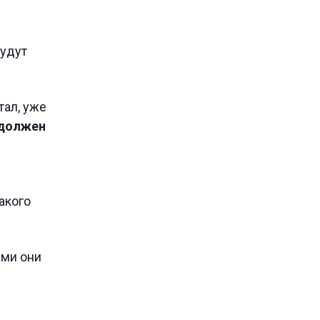
будут
тал, уже
 должен
акого
ями они