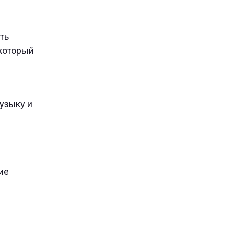
ть
 который
узыку и
ие