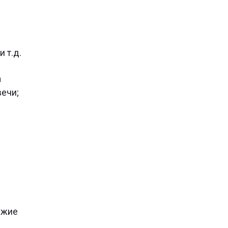
 т.д.
а
ечи;
ужие