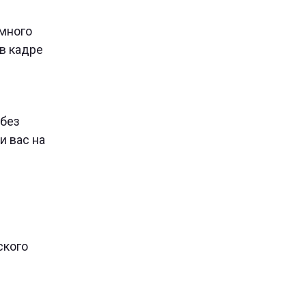
 много
в кадре
 без
и вас на
ского