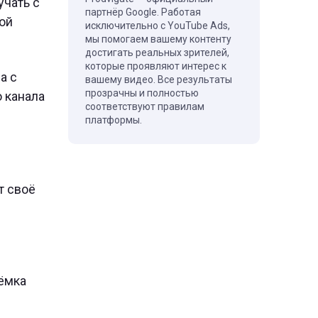
учать с
партнёр Google. Работая
кой
исключительно с YouTube Ads,
мы помогаем вашему контенту
достигать реальных зрителей,
которые проявляют интерес к
а с
вашему видео. Все результаты
прозрачны и полностью
о канала
соответствуют правилам
платформы.
т своё
ъёмка