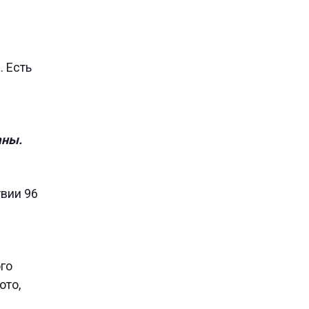
. Есть
аны.
твии 96
го
ото,