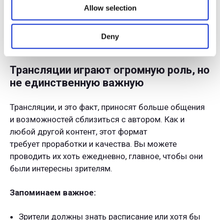
Allow selection
и жизни. И небольшое субъективное мнение: всем
игровым каналам требуется трейлер, потому что
это самый быстрый способ показать то, чем вы
Deny
можете зацепить зрителя.
Трансляции играют огромную роль, но
не единственную важную
Трансляции, и это факт, приносят больше общения
и возможностей сблизиться с автором. Как и
любой другой контент, этот формат
требует проработки и качества. Вы можете
проводить их хоть ежедневно, главное, чтобы они
были интересны зрителям.
Запоминаем важное:
Зрители должны знать расписание или хотя бы