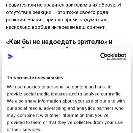
нравится или не нравится зрителям в их образе. И
отсутствие реакции — это тоже своего рода
реакция. Значит, пришло время задуматься,
насколько вообще интересен ваш контент.
«Как бы не надоедать зрителю» и
«как бы меня не забыли»
Многие игровые каналы берут на вооружение
тактику: чем больше видео загружу, тем лучше. Но,
This website uses cookies
как и для всех ниш и тем на платформе, для
игрового контента также лучше работает тактика
We use cookies to personalise content and ads, to
«меньше, но качественнее». Поэтому
provide social media features and to analyse our traffic.
сосредоточтесь на более увлекательных видео, а
We also share information about your use of our site with
our social media, advertising and analytics partners who
не на частоте их выхода.
may combine it with other information that you’ve
provided to them or that they’ve collected from your use
Не забывайте, что Ютуб подсчитывает только
of their services.
реальное, эффективное время просмотра в общие