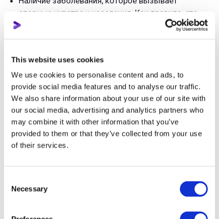
Наличие заболевания, которое вызывает
спорные чувства у населения. Как правило, это
болезни, которые долгое время были
табуированы в обществе, такие как ВИЧ,
проказа, а так же те, которые вызывают
This website uses cookies
внешние дефекты или необычные манеры
поведения.
We use cookies to personalise content and ads, to
provide social media features and to analyse our traffic.
Расстройства и заболевания пищевого
We also share information about your use of our site with
поведения. Это может быть анорексия, булимия
our social media, advertising and analytics partners who
и другие расстройства, которые значительно
may combine it with other information that you’ve
ухудшают физическое здоровье.
provided to them or that they’ve collected from your use
Сцены самоубийства или причинения вреда
of their services.
самому себе.
Различия по достатку, семейному положению,
Consent
статусу в обществе, наличию психологических
Necessary
Selection
травм (бытовое насилие в семье, к примеру).