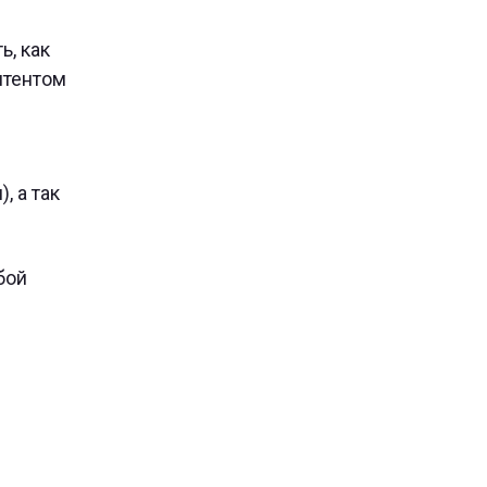
ь, как
нтентом
, а так
бой