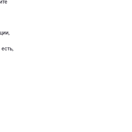
ите
ции,
 есть,