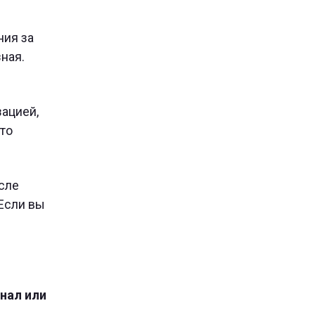
ния за
ная.
зацией,
это
сле
 Если вы
анал или