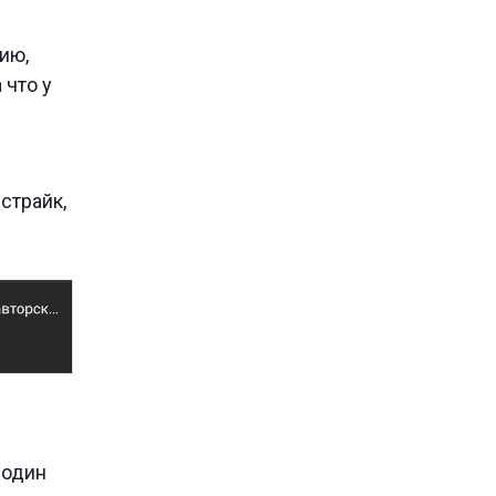
ию,
 что у
страйк,
 один