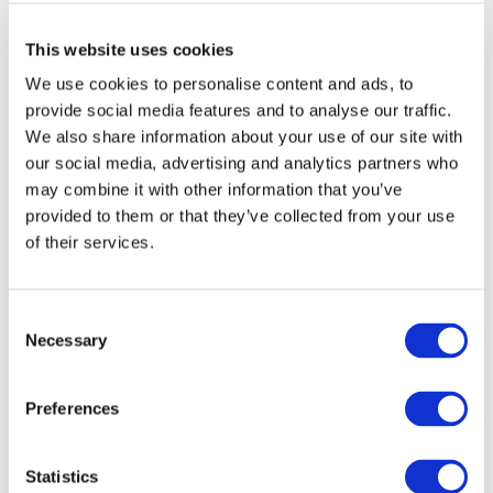
This website uses cookies
Часто внутри видео авторы могут
задавать
вопросы, заранее имея готовый ответ.
Любой
We use cookies to personalise content and ads, to
формат вопроса внутри ролика создает динамику,
provide social media features and to analyse our traffic.
а если он еще и правильно, и в нужное время
We also share information about your use of our site with
задается, то это будет еще больше разжигать
our social media, advertising and analytics partners who
интерес у зрителей.
may combine it with other information that you’ve
provided to them or that they’ve collected from your use
Например, вы рассказываете о том, как
of their services.
пересаживать растения, говорите про грунт,
показываете, как это делать, упоминаете, что не
Consent
круглый год можно растения вытаскивать из
Necessary
Selection
горшка. У зрителей автоматически возникает
вопрос: а когда можно? И вы вдруг в видео
говорите: «И у вас, наверно, возникает резонный
Preferences
вопрос: а когда же можно?» — и дальше отвечаете
на него.
Statistics