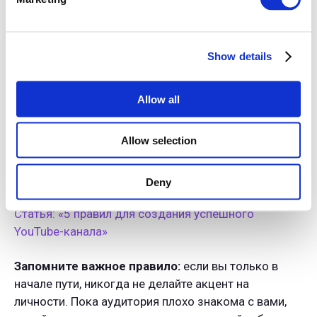
несколько роликов в отведенный день, разделяйте
время на запись, монтаж, создание идей, чтобы
быть в этом продуктивными.
Show details
Вам кажется, что мы пропустили пункт
«Оформление канала»
? На самом деле, мы писали
Allow all
на эту тему сразу несколько статей, поэтому с
большим удовольствием поделимся ссылками:
Allow selection
Статья: «Как создать шапку и аватар. Бесплатные
программы»
Deny
Статья: «5 правил для создания успешного
YouTube-канала»
Запомните важное правило:
если вы только в
начале пути, никогда не делайте акцент на
личности. Пока аудитория плохо знакома с вами,