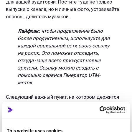
для вашей аудитории. Постите туда не только
выпуски с канала, но и личные фото, устраивайте
опросы, делитесь музыкой.
Лайфхак:
чтобы продвижение было
более продуктивным, используйте для
каждой социальной сети свою ссылку
на ролик. Это поможет отследить,
откуда чаще всего приходят новые
зрители. Ссылку можно создать с
помощью сервиса Генератор UTM-
меток.
Следующий важный пункт, на котором держится
результат продвижения —
регулярность в
выпуске видео
. Подключили вы продвижение на
ролик, помимо него у вас на канале еще таких штук
десять, но это не причина сложить ручки и ждать
This website uses cookies