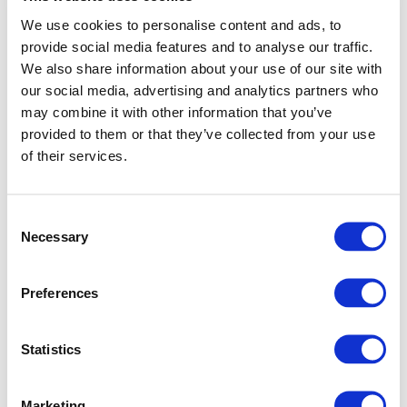
популярности.
We use cookies to personalise content and ads, to
provide social media features and to analyse our traffic.
Вы должны быть готовы к тому, что в один из дней
We also share information about your use of our site with
вы будете совершенно не в ресурсе, чтобы
our social media, advertising and analytics partners who
записывать ролики, работать над идеями,
may combine it with other information that you’ve
монтажом. Обезопасьте себя, ситуации бывают
provided to them or that they’ve collected from your use
разные: переезды, завалы на работе,
of their services.
эмоциональное выгорание — готовьте ролики на
несколько недель вперед.
Consent
Если у вас уже сформировалась база верных
Necessary
Selection
подписчиков, пусть и небольшая, проводите для
них трансляции, общайтесь в комментариях,
Preferences
переходите на их каналы и оставляйте приятные
отзывы — это укрепит лояльность аудитории и
сблизит вас.
Statistics
Прописывайте контент-планы, снимайте сразу
Marketing