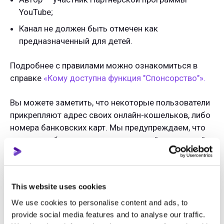
YouTube;
Канал не должен быть отмечен как
предназначенный для детей.
Подробнее с правилами можно ознакомиться в
справке
«Кому доступна функция "Спонсорство"».
Вы можете заметить, что некоторые пользователи
прикрепляют адрес своих онлайн-кошельков, либо
номера банковских карт. Мы предупреждаем, что
это может быть не совсем тактичный и законный
способ заработка, поэтому узнайте подробнее о
том, как оформить самозанятость, в таком случае.
This website uses cookies
Мы полностью поддерживаем и рекомендуем
официальные методы заработка, поэтому будьте
We use cookies to personalise content and ads, to
осторожны и внимательны.
provide social media features and to analyse our traffic.