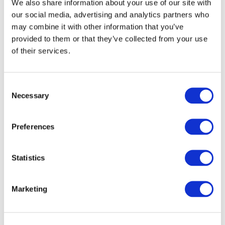
We also share information about your use of our site with
Реклама товаров и услуг
our social media, advertising and analytics partners who
may combine it with other information that you’ve
provided to them or that they’ve collected from your use
Здесь мы говорим о сотрудничестве с брендами и
of their services.
отдельными блогерами. Вы можете зарабатывать
как рекламное лицо, внедряя в выпуски короткие
рекламные вставки. Например, есть у нас отличный
Consent
кулинарный канал, почему бы не подключить
Necessary
Selection
сотрудничество с бытовой техникой? Пока
выкладываем продукты, демонстрируем
Preferences
новенькие и удобные весы, или разбиваем на
сковороду яйца, упомянув, что она от прекрасного
бренда, да еще и с антипригарным покрытием.
Statistics
Что здесь важно помнить?
Marketing
Берите на рекламу только те товары,
сотрудничайте с теми блогерами, в которых вы