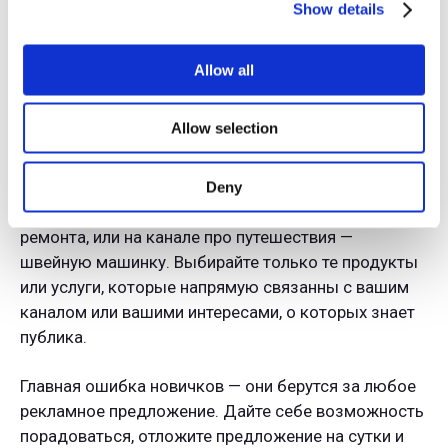
Show details
уверены.
Если вы сами пользуетесь весами или
доверяете блогеру, чей курс рекламируете — это
залог успеха. Только при таком отношении к
Allow all
рекламе, вы никогда не потеряете интерес и
доверие зрителей.
Allow selection
Еще одно золотое правило —
реклама должна
быть актуальной.
Согласитесь, что нелепо на
Deny
канале геймера рекламировать инструменты для
ремонта, или на канале про путешествия —
швейную машинку. Выбирайте только те продукты
или услуги, которые напрямую связанны с вашим
каналом или вашими интересами, о которых знает
публика.
Главная ошибка новичков — они берутся за любое
рекламное предложение. Дайте себе возможность
порадоваться, отложите предложение на сутки и