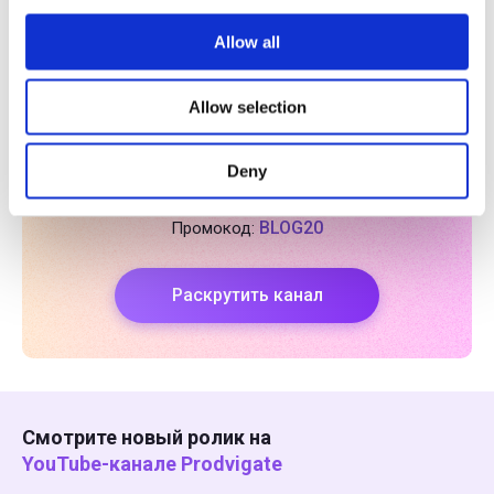
и продвижение на YouTube и в других соцсетях.
Читайте больше статей автора в
Яндекс.Дзен
Allow all
Allow selection
Раскрутите свой
YouTube-канал
,
показывая видео целевой аудитории
Deny
-20%
на первую неделю продвижения!
BLOG20
Промокод:
Раскрутить канал
Смотрите новый ролик на
YouTube-канале Prodvigate