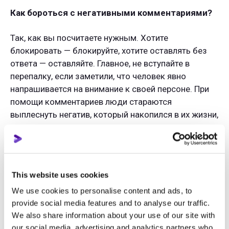
Как бороться с негативными комментариями?
Так, как вы посчитаете нужным. Хотите
блокировать — блокируйте, хотите оставлять без
ответа — оставляйте. Главное, не вступайте в
перепалку, если заметили, что человек явно
напрашивается на внимание к своей персоне. При
помощи комментариев люди стараются
выплеснуть негатив, который накопился в их жизни,
поэтому проще скинуть все на незнакомого
человека и уйти. Разве вы несете за это
ответственность? Нет. Разве вы обязаны
реагировать? Нет.
This website uses cookies
Оскорбленные и в гневе, вы можете сами
We use cookies to personalise content and ads, to
наговорить неприятных вещей, поэтому запомните
provide social media features and to analyse our traffic.
We also share information about your use of our site with
два правила:
игнорируйте негатив и не
our social media, advertising and analytics partners who