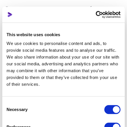
Вероятно, это задумано для того, чтобы авторы
могли расширять свои охваты за счёт двух типов
трансляций сразу, но практика покажет, к чему на
самом деле это приведёт.
This website uses cookies
Ещё одна фича: трансляция поверх
трансляции
We use cookies to personalise content and ads, to
или в оригинале React Live.
provide social media features and to analyse our traffic.
We also share information about your use of our site with
our social media, advertising and analytics partners who
Это обновление нам показалось любопытным,
may combine it with other information that you’ve
потому что оно очень ярко демонстрирует, что
provided to them or that they’ve collected from your use
формат реакций на Ютубе не просто
of their services.
развивается, а напрямую поддерживается
платформой.
Consent
Теперь блогеры могут выбрать любую
Necessary
Selection
понравившуюся трансляцию с другого канала и
выйти в прямой эфир с мобильного устройства,