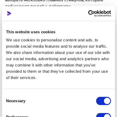
побуждают людей к действиям.
Страх пропустить что-то важное
: Некоторых
людей задевает и подстёгивает тот факт, что они
This website uses cookies
могут не успеть узнать что-то новое, записаться
на марафон или вступить в клуб. Это относится и
We use cookies to personalise content and ads, to
к соревновательному фактору, который
provide social media features and to analyse our traffic.
проявляется в желании быть впереди планеты
We also share information about your use of our site with
всей.
our social media, advertising and analytics partners who
may combine it with other information that you’ve
Кстати о клубах — если вы тот самый автор,
provided to them or that they’ve collected from your use
который каждый день стремится делать свой
of their services.
контент лучше и постоянно находится в поиске
актуальной информации обо всём, что происходит
Consent
в мире блогинга — значит, вам точно понравится в
Necessary
Selection
нашем Закрытом клубе видеоблогеров в
Телеграме.